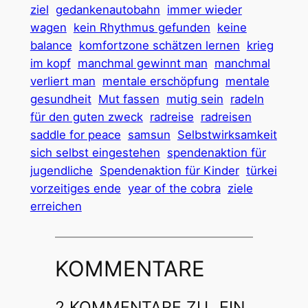
ziel
gedankenautobahn
immer wieder
wagen
kein Rhythmus gefunden
keine
balance
komfortzone schätzen lernen
krieg
im kopf
manchmal gewinnt man
manchmal
verliert man
mentale erschöpfung
mentale
gesundheit
Mut fassen
mutig sein
radeln
für den guten zweck
radreise
radreisen
saddle for peace
samsun
Selbstwirksamkeit
sich selbst eingestehen
spendenaktion für
jugendliche
Spendenaktion für Kinder
türkei
vorzeitiges ende
year of the cobra
ziele
erreichen
KOMMENTARE
2 KOMMENTARE ZU „EIN